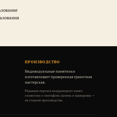
льзования
ПРОИЗВОДСТВО
Индивидуальные памятники
изготавливает проверенная гранитная
мастерская.
Редакция портала координирует макет,
символику и эпитафию; камень и гравировка —
на стороне производства.