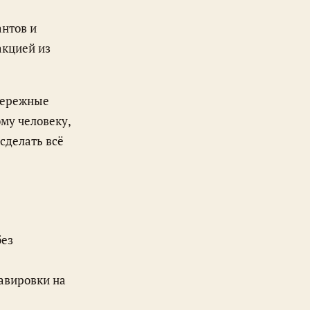
антов и
акцией из
му человеку,
сделать всё
без
авировки на