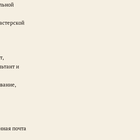
льной
астерской
льтант и
вание,