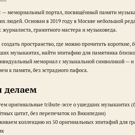
ar — мемориальный портал, посвящённый памяти музык
их людей. Основан в 2019 году в Москве небольшой ред
: журналиста, гранитного мастера и музыковеда.
дших музыкантах, найти эпитафию для памятника близко
дивидуальный мемориал с музыкальной символикой — и 
ием к памяти, без эстрадного пафоса.
ы делаем
ем оригинальные tribute-эссе о ушедших музыкантах (
тных цитат, без перепечаток из Википедии)
иваем коллекцию из 50 оригинальных эпитафий для гр
ик