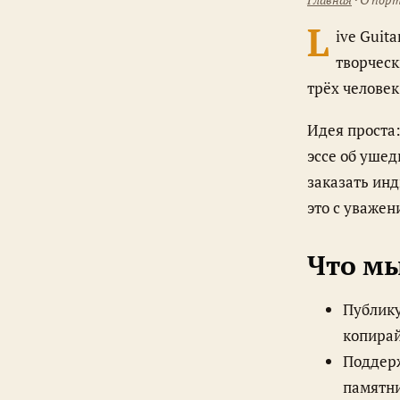
L
ive Guit
творческ
трёх человек
Идея проста: создать пространство, где можно прочитать короткие, бережные
эссе об уше
заказать ин
это с уважен
Что м
Публику
копирай
Поддерж
памятн