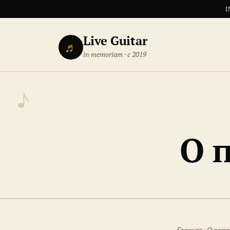
I
Live Guitar
♬
in memoriam · с 2019
О 
Главная
· О пор