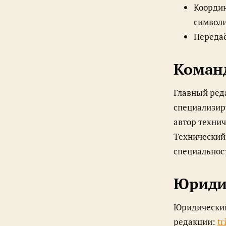
Координ
символ
Передаё
Коман
Главный редактор и автор tribute-материалов — Виктор М., журналист,
специализиру
автор технич
Технический
специальност
Юриди
Юридический адрес: г. Москва, ул. Большая Никитская, 13/6. Электронная почта
редакции:
tr