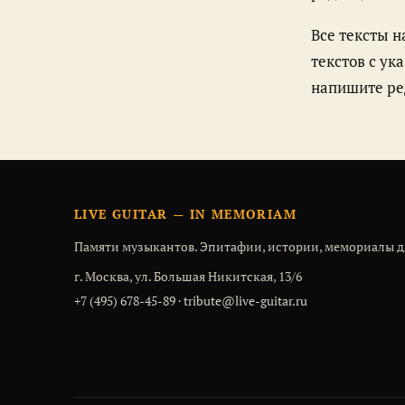
Все тексты на портале — оригинальные, написаны редакцией. Использование
текстов с у
напишите ре
LIVE GUITAR — IN MEMORIAM
Памяти музыкантов. Эпитафии, истории, мемориалы д
г. Москва, ул. Большая Никитская, 13/6
+7 (495) 678-45-89
·
tribute@live-guitar.ru