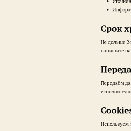
Уточнен
Информи
Срок 
Не дольше 24 месяцев после закрытия заказа. По запросу удаляем раньше —
напишите н
Переда
Передаём данные только мастерской-изготовителю — фактическому
исполнителю
Cookie
Используем только технические cookies, необходимые для работы сайта.