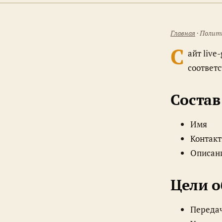
Главная
· Полит
С
айт live
соответ
Состав
Имя
Контакт
Описани
Цели 
Передач