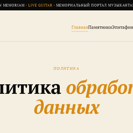
N MEMORIAM ·
LIVE GUITAR
· МЕМОРИАЛЬНЫЙ ПОРТАЛ МУЗЫКАНТ
Главная
Памятники
Эпитафи
ПОЛИТИКА
литика
обрабо
данных