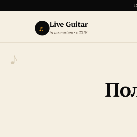
I
Live Guitar
♬
in memoriam · с 2019
По