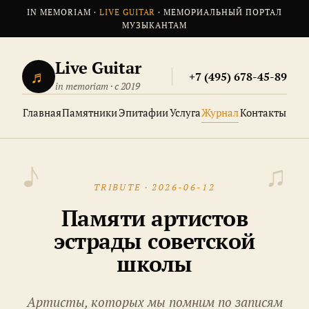
IN MEMORIAM ·
LIVE GUITAR
· МЕМОРИАЛЬНЫЙ ПОРТАЛ
МУЗЫКАНТАМ
Live Guitar
♬
+7 (495) 678-45-89
in memoriam · с 2019
Главная
Памятники
Эпитафии
Услуга
Журнал
Контакты
TRIBUTE · 2026-06-12
Памяти артистов
эстрады советской
школы
Артисты, которых мы помним по записям